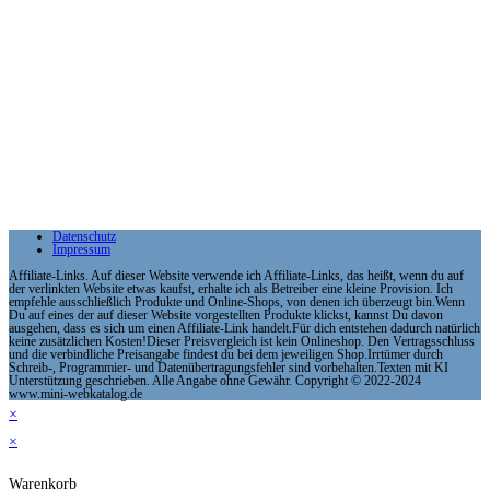
Datenschutz
Impressum
Affiliate-Links. Auf dieser Website verwende ich Affiliate-Links, das heißt, wenn du auf
der verlinkten Website etwas kaufst, erhalte ich als Betreiber eine kleine Provision. Ich
empfehle ausschließlich Produkte und Online-Shops, von denen ich überzeugt bin.Wenn
Du auf eines der auf dieser Website vorgestellten Produkte klickst, kannst Du davon
ausgehen, dass es sich um einen Affiliate-Link handelt.Für dich entstehen dadurch natürlich
keine zusätzlichen Kosten!Dieser Preisvergleich ist kein Onlineshop. Den Vertragsschluss
und die verbindliche Preisangabe findest du bei dem jeweiligen Shop.Irrtümer durch
Schreib-, Programmier- und Datenübertragungsfehler sind vorbehalten.Texten mit KI
Unterstützung geschrieben. Alle Angabe ohne Gewähr. Copyright © 2022-2024
www.mini-webkatalog.de
×
×
Warenkorb